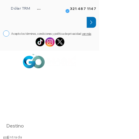
Dólar TRM
...
321 487 1147
Acepto los términos, condiciones y política de privacidad
ver más
Circuitos
Bloqueos
Orlando FL
Asistencia
Visado
eSim de viaje
Alojamientos
Entrada