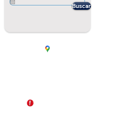
Buscar
CC. La Estación Local 6
Cúcuta - Norte de Santander
EDS Terpél, junto a CC Unicentro
+57 321 487 1147
reservas@gomagictravel.com
NO caiga en estafas
Acerca de nosotros
Términos y Condiciones
Política de Privacidad