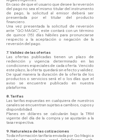
En caso de que el usuario que desee la reversión
del pago no sea el mismo titular del instrumento
de pago, la solicitud al emisor deberá ser
presentada por el titular del producto
financiero.
Una vez presentada la solicitud de reversión
ante “GO MAGIC”, este contará con un término
de quince (15) días hábiles para pronunciarse
respecto a la aceptación o negación de la
reversión del pago.
7. Validez de las ofertas
Las ofertas publicadas tienen un plazo de
redención y vigencia determinado en las
condiciones especiales de cada oferta. Vencido
este plazo, la oferta quedará sin efecto y validez.
De igual manera la duración de la oferta de los
productos o servicios será el o los días que el
aviso se encuentre publicado en nuestra
plataforma.
8. Tarifas
Las tarifas expuestas en cualquiera de nuestros
canales se encuentran sujetas a cambios, cupos y
disponibilidad.
Planes en dólares se calcularán bajo la TRM
vigente del día de la compra y se ajustarán a la
tasa respectiva.
9. Naturaleza de las cotizaciones
Toda información tarifaria enviada por Go Magic a
través de cualquier canal (plataforma web,