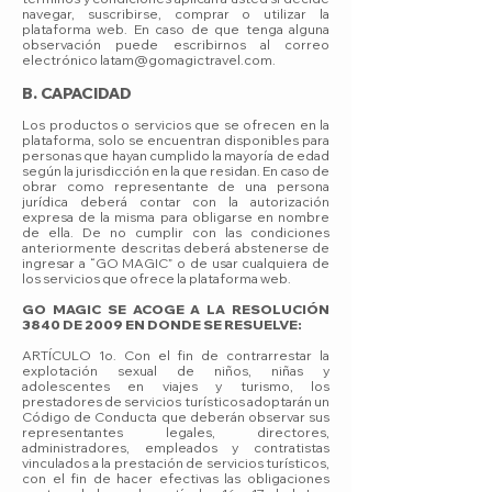
navegar, suscribirse, comprar o utilizar la
plataforma web. En caso de que tenga alguna
observación puede escribirnos al correo
electrónico
latam@gomagictravel.com
.
B. CAPACIDAD
Los productos o servicios que se ofrecen en la
plataforma, solo se encuentran disponibles para
personas que hayan cumplido la mayoría de edad
según la jurisdicción en la que residan. En caso de
obrar como representante de una persona
jurídica deberá contar con la autorización
expresa de la misma para obligarse en nombre
de ella. De no cumplir con las condiciones
anteriormente descritas deberá abstenerse de
ingresar a “GO MAGIC” o de usar cualquiera de
los servicios que ofrece la plataforma web.
GO MAGIC SE ACOGE A LA RESOLUCIÓN
3840 DE 2009 EN DONDE SE RESUELVE:
ARTÍCULO 1o. Con el fin de contrarrestar la
explotación sexual de niños, niñas y
adolescentes en viajes y turismo, los
prestadores de servicios turísticos adoptarán un
Código de Conducta que deberán observar sus
representantes legales, directores,
administradores, empleados y contratistas
vinculados a la prestación de servicios turísticos,
con el fin de hacer efectivas las obligaciones