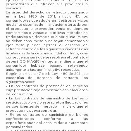
proveedores que ofrecen sus productos o
servicios.
En virtud del derecho de retracto consagrado
en la Ley 1480 de 2011, artículo 47, los
consumidores que adquieran nuestros servicios
mediante sistemas de financiación otorgada por
el productor o proveedor, venta de tiempos
compartidos o ventas que utilizan métodos no
tradicionales o a distancia, que por su naturaleza
no deban consumirse o no hayan comenzado a
ejecutarse pueden ejercer el derecho de
retracto dentro de los siguientes cinco (5) días
hábiles desde la celebración del contrato, cuya
consecuencia será que se resolverá el contrato y
deberá GO MAGIC reintegrar el dinero que el
consumidor hubiese pagado, reteniendo
únicamente la tasa administrativa respectiva.
Según el artículo 47 de la Ley 1480 de 2011, se
exceptúan del derecho de retracto, los
siguientes casos:
• En los contratos de prestación de servicios
cuya prestación haya comenzado con el acuerdo
del consumidor.
• En los contratos de suministro de bienes o
servicios cuyo precio esté sujeto a fluctuaciones
de coeficientes del mercado financiero que el
productor no pueda controlar.
• En los contratos de suministro de bienes
confeccionados conforme a las
especificaciones del consumidor o claramente
personalizados.
• En los contratos de suministro de bienes que,