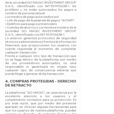
de la sociedad GO MAGIC INVESTMENT GROUP
S.A.S., identificado con NIT.901910638-1. Se
prohíben y no están autorizados los pagos a
nombre de persona natural.
Los medios de pago autorizados son:
• Link de pago de la pasarela de pagos “WOMPI”
• Datáfono para pagos presenciales
• Cuentas de ahorros o corrientes a nombre de la
sociedad GO MAGIC INVESTMENT GROUP
S.A.S., identificado con NIT.901910638-1
Lo anterior garantiza protocolos de seguridad
técnicos y administrativos frente a la información
financiera que proporcionen los usuarios con
cuenta registrada al momento de completar
cualquier transacción.
Frente a cualquier otro tipo de transacción que
no se haga dentro de la plataforma, por medio
de sus proveedores autorizados, no será
responsable ni garantizará en ningún caso
cualquier tipo de consecuencia adversa que
pueda llegar a generar dicha transacción.
4. COMPRAS PROTEGIDAS - DERECHO
DE RETRACTO
La plataforma “GO MAGIC”, se caracteriza por la
excelente atención a los usuarios y el
cumplimiento normativo para su protección. Es
por esta razón, que por medio del presente
apartado se ofrecen algunas herramientas para
que los usuarios de nuestra plataforma, puedan
ejercer su derecho de retracto frente a los