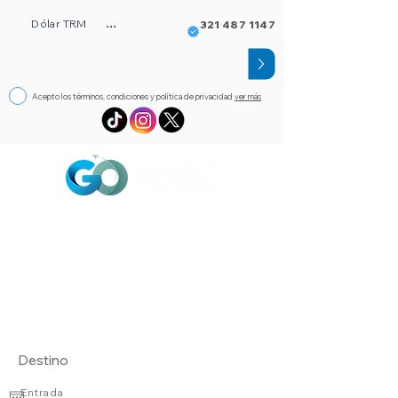
Dólar TRM
...
321 487 1147
Acepto los términos, condiciones y política de privacidad
ver más
Circuitos
Bloqueos
Orlando FL
Asistencia
Visado
eSim de viaje
Alojamientos
Entrada