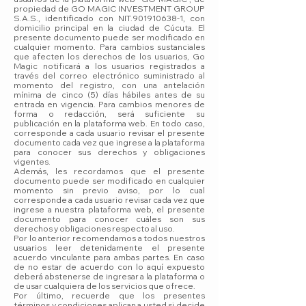
propiedad de GO MAGIC INVESTMENT GROUP
S.A.S., identificado con NIT.901910638-1, con
domicilio principal en la ciudad de Cúcuta. El
presente documento puede ser modificado en
cualquier momento. Para cambios sustanciales
que afecten los derechos de los usuarios, Go
Magic notificará a los usuarios registrados a
través del correo electrónico suministrado al
momento del registro, con una antelación
mínima de cinco (5) días hábiles antes de su
entrada en vigencia. Para cambios menores de
forma o redacción, será suficiente su
publicación en la plataforma web. En todo caso,
corresponde a cada usuario revisar el presente
documento cada vez que ingrese a la plataforma
para conocer sus derechos y obligaciones
vigentes.
Además, les recordamos que el presente
documento puede ser modificado en cualquier
momento sin previo aviso, por lo cual
corresponde a cada usuario revisar cada vez que
ingrese a nuestra plataforma web, el presente
documento para conocer cuáles son sus
derechos y obligaciones respecto al uso.
Por lo anterior recomendamos a todos nuestros
usuarios leer detenidamente el presente
acuerdo vinculante para ambas partes. En caso
de no estar de acuerdo con lo aquí expuesto
deberá abstenerse de ingresar a la plataforma o
de usar cualquiera de los servicios que ofrece.
Por último, recuerde que los presentes
términos y condiciones aplican a usted si decide