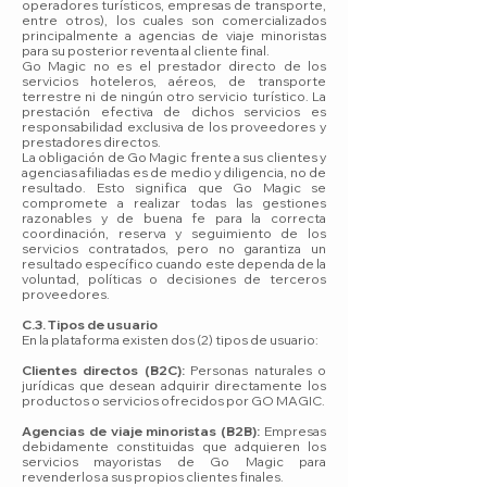
operadores turísticos, empresas de transporte,
entre otros), los cuales son comercializados
principalmente a agencias de viaje minoristas
para su posterior reventa al cliente final.
Go Magic no es el prestador directo de los
servicios hoteleros, aéreos, de transporte
terrestre ni de ningún otro servicio turístico. La
prestación efectiva de dichos servicios es
responsabilidad exclusiva de los proveedores y
prestadores directos.
La obligación de Go Magic frente a sus clientes y
agencias afiliadas es de medio y diligencia, no de
resultado. Esto significa que Go Magic se
compromete a realizar todas las gestiones
razonables y de buena fe para la correcta
coordinación, reserva y seguimiento de los
servicios contratados, pero no garantiza un
resultado específico cuando este dependa de la
voluntad, políticas o decisiones de terceros
proveedores.
C.3. Tipos de usuario
En la plataforma existen dos (2) tipos de usuario:
Clientes directos (B2C):
Personas naturales o
jurídicas que desean adquirir directamente los
productos o servicios ofrecidos por GO MAGIC.
Agencias de viaje minoristas (B2B):
Empresas
debidamente constituidas que adquieren los
servicios mayoristas de Go Magic para
revenderlos a sus propios clientes finales.