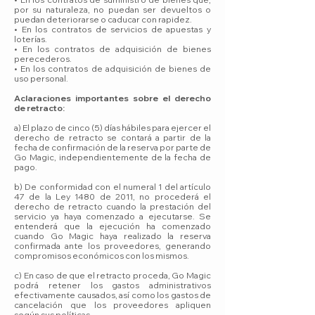
por su naturaleza, no puedan ser devueltos o
puedan deteriorarse o caducar con rapidez.
• En los contratos de servicios de apuestas y
loterías.
• En los contratos de adquisición de bienes
perecederos.
• En los contratos de adquisición de bienes de
uso personal.
Aclaraciones importantes sobre el derecho
de retracto:
a) El plazo de cinco (5) días hábiles para ejercer el
derecho de retracto se contará a partir de la
fecha de confirmación de la reserva por parte de
Go Magic, independientemente de la fecha de
pago.
b) De conformidad con el numeral 1 del artículo
47 de la Ley 1480 de 2011, no procederá el
derecho de retracto cuando la prestación del
servicio ya haya comenzado a ejecutarse. Se
entenderá que la ejecución ha comenzado
cuando Go Magic haya realizado la reserva
confirmada ante los proveedores, generando
compromisos económicos con los mismos.
c) En caso de que el retracto proceda, Go Magic
podrá retener los gastos administrativos
efectivamente causados, así como los gastos de
cancelación que los proveedores apliquen
según sus políticas.