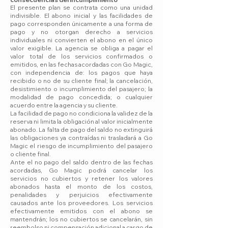
El presente plan se contrata como una unidad
indivisible. El abono inicial y las facilidades de
pago corresponden únicamente a una forma de
pago y no otorgan derecho a servicios
individuales ni convierten el abono en el único
valor exigible. La agencia se obliga a pagar el
valor total de los servicios confirmados o
emitidos, en las fechas acordadas con Go Magic,
con independencia de: los pagos que haya
recibido o no de su cliente final; la cancelación,
desistimiento o incumplimiento del pasajero; la
modalidad de pago concedida; o cualquier
acuerdo entre la agencia y su cliente.
La facilidad de pago no condiciona la validez de la
reserva ni limita la obligación al valor inicialmente
abonado. La falta de pago del saldo no extinguirá
las obligaciones ya contraídas ni trasladará a Go
Magic el riesgo de incumplimiento del pasajero
o cliente final.
Ante el no pago del saldo dentro de las fechas
acordadas, Go Magic podrá cancelar los
servicios no cubiertos y retener los valores
abonados hasta el monto de los costos,
penalidades y perjuicios efectivamente
causados ante los proveedores. Los servicios
efectivamente emitidos con el abono se
mantendrán; los no cubiertos se cancelarán, sin
reembolso ni compensación adicional a cargo de