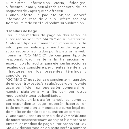
Suministrar información cierta, fidedigna,
suficiente, clara y actualizada respecto de los
paquetes de viajes que se ofrecen.
Cuando oferte un paquete viajero, deberá
informar en caso de que su oferta sea por
tiempo limitado en el cual realiza su publicación.
3. Medios de Pago
Los únicos medios de pago válidos serán los
autorizados por “GO MAGIC” en su plataforma.
Cualquier tipo de transacción monetaria o de
valor que se realice por medios de pago no
autorizados o habilitados por la plataforma web,
liberan a “GO MAGIC” de cualquier tipo de
responsabilidad frente a la transacción en
específico y lo facultan para ejercer las acciones
legales que considere pertinentes frente a los
infractores de los presentes términos y
condiciones.
“GO MAGIC” no autoriza o consiente ningún tipo
de encuentro/pacto/arreglo/acuerdo en donde
usuarios inicien su operación comercial en
nuestra plataforma y la finalicen por otros
medios distintos a los habilitados.
Los precios en la plataforma web, así como su
correspondiente pago deberán hacerse en
todo momento en la moneda de curso legal del
domicilio en donde se encuentren las partes.
Cuando adquieres un servicio de GO MAGIC uno
de nuestros asesores avalados por la empresa te
enviará los medios de pago autorizados por GO
MAGIC; dichos medios de pago serán a nombre