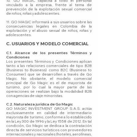
10. GO MAGIC capacita a todo el personal
vinculado a la empresa, frente al tema de
prevención de la explotación sexual comercial
de niños, niñas y adolescentes.
11. GO MAGIC informará a sus usuarios sobre las
consecuencias legales en Colombia de la
explotación y el abuso sexual de niños, niñas y
adolescentes.
C. USUARIOS Y MODELO COMERCIAL
C.1. Alcance de los presentes Términos y
Condiciones
Los presentes Términos y Condiciones aplican
tanto a las relaciones comerciales de tipo B2B
(Business to Business) como B2C (Business to
Consumer) que se desarrollen a través de Go
Magic. No obstante, el modelo comercial
principal de Go Magic es el de mayorista de
turismo, por lo cual la mayor parte de las
operaciones se realizan bajo la modalidad B2B
con agencias de viaje minoristas.
C.2. Naturaleza jurídica de Go Magic
GO MAGIC INVESTMENT GROUP S.A.S. actúa
exclusivamente en calidad de intermediario
mayorista de turismo, conforme a lo establecido
en la Ley 300 de 1996 y la Ley 1558 de 2012. En tal
condición, Go Magic se dedica a la contratación
directa de servicios turísticos con proveedores
internacionales y nacionales (hoteles, aerolíneas,