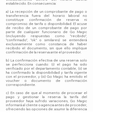
establecido. En consecuencia:
a) La recepción de un comprobante de pago o
transferencia fuera del horario laboral no
constituye confirmación de reserva ni
compromiso de tarifa o disponibilidad. El acuse
de recibo de un comprobante de pago por
parte de cualquier funcionario de Go Magic
(incluyendo respuestas como "recibido",
"confirmado", "ok" o similares) se entenderá
exclusivamente como constancia de haber
recibido el documento, sin que ello implique
confirmación de la reserva ante el proveedor.
b) La confirmación efectiva de una reserva solo
se perfecciona cuando: (i) el pago ha sido
verificado por el departamento contable, (ii) se
ha confirmado la disponibilidad y tarifa vigente
con el proveedor, y (iii) Go Magic ha emitido el
voucher o documento de confirmación
correspondiente.
c) En caso de que al momento de procesar el
pago y gestionar la reserva la tarifa del
proveedor haya sufrido variaciones, Go Magic
informará al cliente o agencia antes de proceder,
ofreciendo las opciones de: asumir la diferencia
tarifaria, buscar una alternativa que se ajuste al
presupuesto, o recibir la devolución total del
pago realizado.
10.3. Comunicaciones fuera del horario laboral