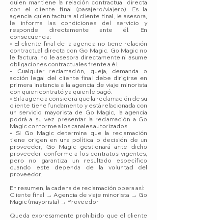
quien mantiene la relación contractual directa
con el cliente final (pasajero/viajero). Es la
agencia quien factura al cliente final, le asesora,
le informa las condiciones del servicio y
responde directamente ante él. En
consecuencia:
• El cliente final de la agencia no tiene relación
contractual directa con Go Magic. Go Magic no
le factura, no le asesora directamente ni asume
obligaciones contractuales frente a él.
• Cualquier reclamación, queja, demanda o
acción legal del cliente final debe dirigirse en
primera instancia a la agencia de viaje minorista
con quien contrató y a quien le pagó.
• Si la agencia considera que la reclamación de su
cliente tiene fundamento y está relacionada con
un servicio mayorista de Go Magic, la agencia
podrá a su vez presentar la reclamación a Go
Magic conforme a los canales autorizados.
• Si Go Magic determina que la reclamación
tiene origen en una política o decisión de un
proveedor, Go Magic gestionará ante dicho
proveedor conforme a los contratos vigentes,
pero no garantiza un resultado específico
cuando este dependa de la voluntad del
proveedor.
En resumen, la cadena de reclamación opera así:
Cliente final → Agencia de viaje minorista → Go
Magic (mayorista) → Proveedor
Queda expresamente prohibido que el cliente