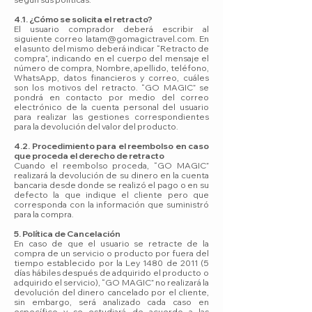
4.1. ¿Cómo se solicita el retracto?
El usuario comprador deberá escribir al
siguiente correo
latam@gomagictravel.com
. En
el asunto del mismo deberá indicar “Retracto de
compra”, indicando en el cuerpo del mensaje el
número de compra, Nombre, apellido, teléfono,
WhatsApp, datos financieros y correo, cuáles
son los motivos del retracto. “GO MAGIC” se
pondrá en contacto por medio del correo
electrónico de la cuenta personal del usuario
para realizar las gestiones correspondientes
para la devolución del valor del producto.
4.2. Procedimiento para el reembolso en caso
que proceda el derecho de retracto
Cuando el reembolso proceda, “GO MAGIC”
realizará la devolución de su dinero en la cuenta
bancaria desde donde se realizó el pago o en su
defecto la que indique el cliente pero que
corresponda con la información que suministró
para la compra.
5. Política de Cancelación
En caso de que el usuario se retracte de la
compra de un servicio o producto por fuera del
tiempo establecido por la Ley 1480 de 2011 (5
días hábiles después de adquirido el producto o
adquirido el servicio), “GO MAGIC” no realizará la
devolución del dinero cancelado por el cliente,
sin embargo, será analizado cada caso en
específico y se estudiará de acuerdo a las