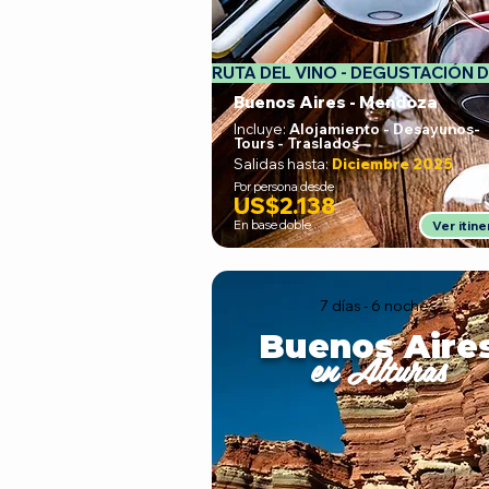
RUTA DEL VINO - DEGUSTACIÓN D
Buenos Aires - Mendoza
Incluye:
Alojamiento - Desayunos
-
Tours - Traslados
Salidas hasta:
Diciembre 2025
Por persona desde
US$2.138
En base doble
Ver itine
7 días - 6 noches
Buenos Aire
en Alturas