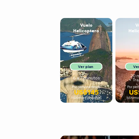
Vuelo
V
Helicoptero
Heli
Ver plan
Ver
20 
6 a 7 minutos
+ Tr
Por persona desde
Por per
US$145
US
Mínimo 4 personas
Mínimo 