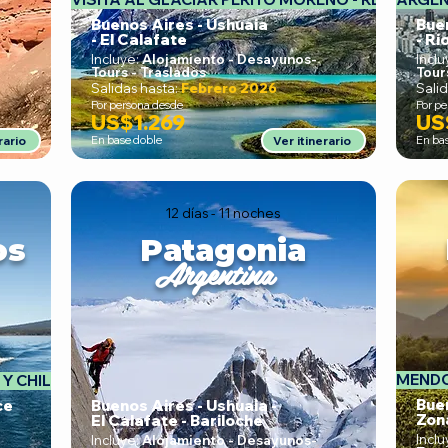
Buenos Aires - Ushuaia
Buen
- El Calafate
- Ri
Incluye:
Alojamiento - Desayunos
-
Inclu
Tours - Traslados
Tour
Salidas hasta:
Febrero 2026
Salid
Por persona desde
Por p
US$1.269
US
rario
En base doble
Ver itinerario
En ba
12 días - 11 noches
os
Patagonia
Argentina
MENDO
Bue
ce
Buenos Aires - Ushuaia -
Zon
El Calafate - Bariloche
Inclu
Incluye:
Alojamiento - Desayunos
-