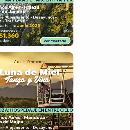
os Aires - Iguazú
o de Janeiro
ye:
Alojamiento - Desayunos
-
s - Traslados
as hasta:
Junio 2025
ersona desde
$1.360
se doble
Ver itinerario
7 días - 6 noches
Luna de Miel
Tango y Vino
ZA: HOSPEDAJE EN ENTRE CIELOS LODGE - 
nos Aires - Mendoza -
a de Maipú
ye:
Alojamiento - Desayunos
-