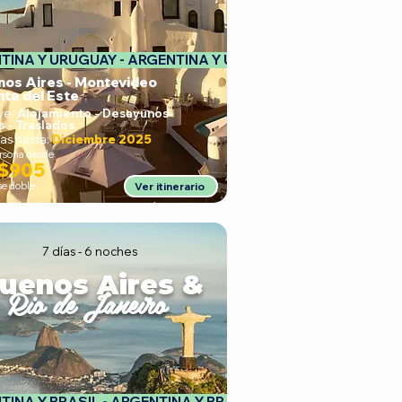
TINA Y URUGUAY - 
nos Aires - Montevideo
nta del Este
ye:
Alojamiento - Desayunos
-
s - Traslados
as hasta:
Diciembre 2025
ersona desde
$905
se doble
Ver itinerario
7 días - 6 noches
uenos Aires &
Rio de Janeiro
 EN TREN DEL FIN DEL MUNDO (INCLUIDO)
INA Y BRASIL - 