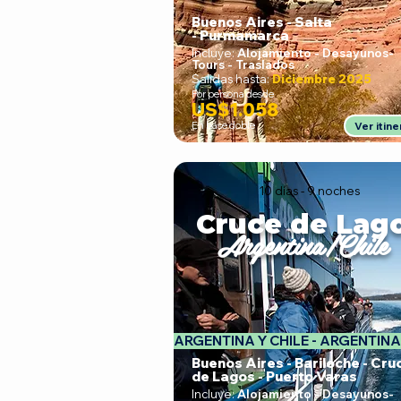
Buenos Aires - Salta
- Purmamarca
Incluye:
Alojamiento - Desayunos
-
Tours - Traslados
Salidas hasta:
Diciembre 2025
Por persona desde
US$1.058
En base doble
Ver itine
10 días - 9 noches
Cruce de Lag
Argentina/Chile
ARGENTINA Y CHILE - 
Buenos Aires - Bariloche - Cru
de Lagos - Puerto Varas
Incluye:
Alojamiento - Desayunos
-