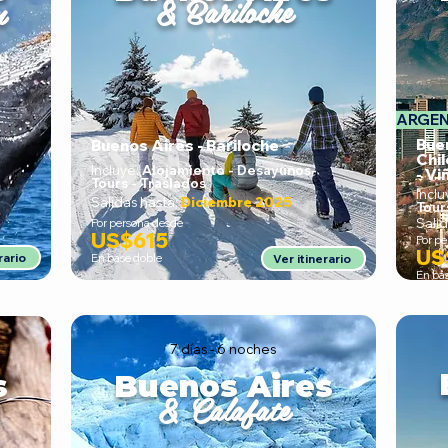
& Bariloche
n
ARGENT
Bue
Buenos Aires - Bariloche
Chil
Incluye:
Alojamiento - Desayunos
-
- Vi
Tours - Traslados
Inclu
Salidas hasta:
Diciembre 2025
Tour
Salid
Por persona desde
US$615
Por p
US
rario
En base doble
Ver itinerario
En ba
7 días - 6 noches
s
Buenos Aires
& Calafate