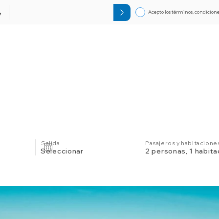
Acepto los términos, condicione
7
Circuitos
Bloqueos
Orlando F
Salida
Pasajeros y habitacione
Seleccionar
2 personas, 1 habita