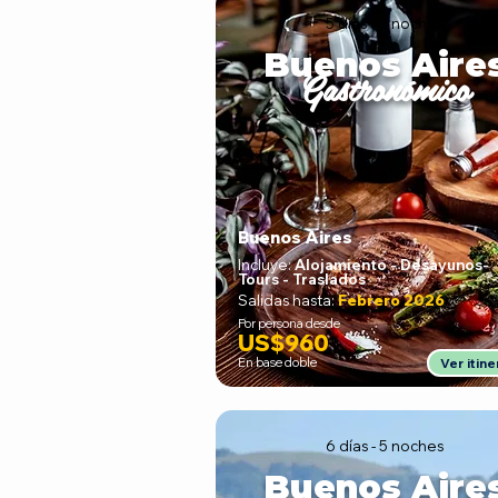
5 días - 4 noches
Buenos Aire
Gastronómico
Buenos Aires
Incluye:
Alojamiento - Desayunos
-
Tours - Traslados
Salidas hasta:
Febrero 2026
Por persona desde
US$960
En base doble
Ver itine
6 días - 5 noches
Buenos Aire