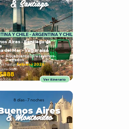
& Santiago
INA Y CHILE - 
nos Aires - Santiago de
e
ña del Mar - Valparaiso
ye:
Alojamiento - Desayunos
-
s - Traslados
as hasta:
Febrero 2026
ersona desde
$888
se doble
Ver itinerario
8 días - 7 noches
Buenos Aires
& Montevideo