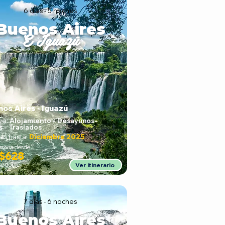
6 días - 5 noches
Buenos Aires
E Iguazú
os Aires - Iguazú
ye:
Alojamiento - Desayunos
-
s - Traslados
as hasta:
Diciembre 2025
ersona desde
$628
se doble
Ver itinerario
7 días - 6 noches
Buenos Aires