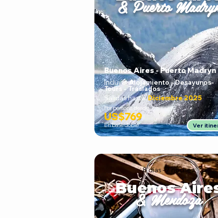
& Puerto Madry
Buenos Aires - Puerto Madryn
Incluye:
Alojamiento - Desayunos
-
Tours - Traslados
Salidas hasta:
Diciembre 2025
Por persona desde
US$769
En base doble
Ver itine
8 días - 7 noches
Buenos Aire
& Mendoza