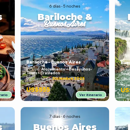
6 días - 5 noches
s
Bariloche &
BuenosAires
Bariloche - Buenos Aires
Buen
Incluye:
Alojamiento - Desayunos
-
Inclu
Tours - Traslados
Tour
Salidas hasta:
Diciembre 2025
Salid
Por persona desde
Por p
US$555
US
rario
En base doble
Ver itinerario
En ba
7 días - 6 noches
s
Buenos Aires