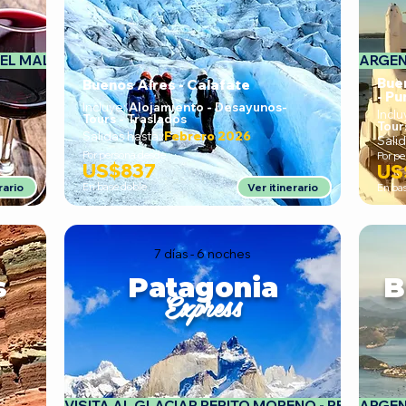
EL MALBEC - 
ARGEN
Bue
Buenos Aires - Calafate
- Pu
Incluye:
Alojamiento - Desayunos
-
Inclu
Tours - Traslados
Tour
Salidas hasta:
Febrero 2026
Salid
Por persona desde
Por p
US$837
US
rario
En base doble
Ver itinerario
En ba
7 días - 6 noches
s
Patagonia
B
Express
VISITA AL GLACIAR PERITO MORENO - RECORRIDO
ARGENT