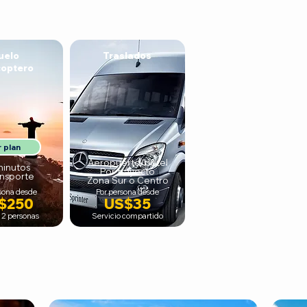
uelo
Traslados
coptero
 plan
Aeropuerto/Hotel
minutos
Por trayecto
ansporte
Zona Sur o Centro
sona desde
Por persona desde
$250
US$35
2 personas
Servicio compartido