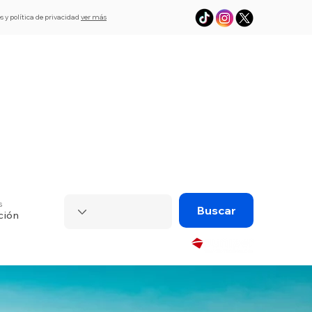
s y política de privacidad
ver más
L
Asistencia
eSim de viaje
Visado
s
Buscar
ción
Powered by