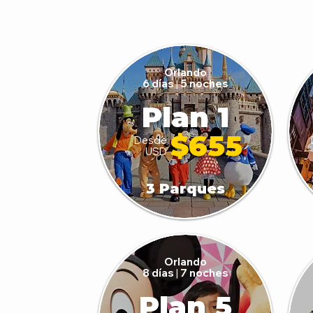
Orlando
6 días
|
5 noches
Plan 1
$655
Desde
USD
3 Parques
Orlando
8 días
|
7 noches
Plan 5