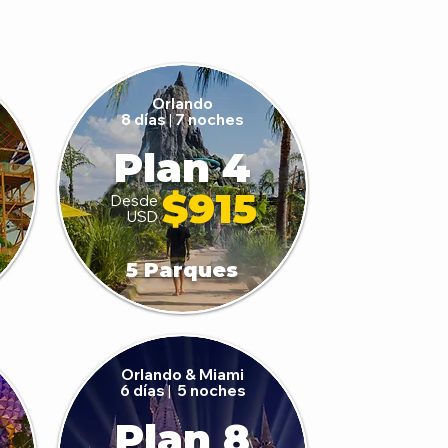
Orlando
8 días
|
7 noches
Plan 4
$915
Desde
USD
5 Parques
Orlando & Miami
6 días
|
5 noches
Plan 8