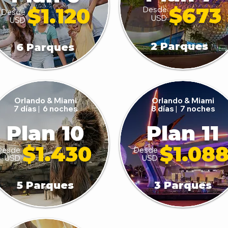
$673
$1.120
Desde
Desde
USD
USD
2 Parques
6 Parques
Orlando & Miami
Orlando & Miami
7 días
|
6 noches
8 días
|
7 noches
Plan 10
Plan 11
$1.430
$1.08
Desde
Desde
USD
USD
5 Parques
3 Parques