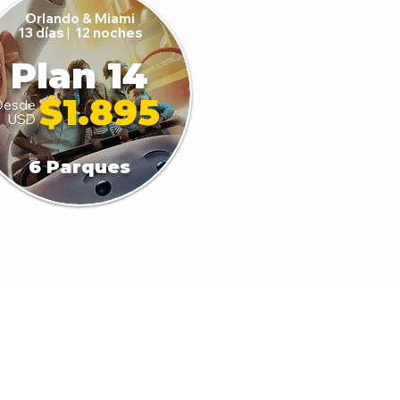
Orlando & Miami
13 días
|
12 noches
Plan 14
$1.895
Desde
USD
6 Parques
Acerca de nosotros
Información lega
Términos y Condiciones
Derechos y deberes
Política de Privacidad
Contra la pornografía 