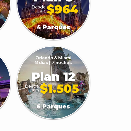
$964
Desde
USD
4 Parques
Orlando & Miami
8 días
|
7 noches
Plan 12
8
$1.505
Desde
USD
6 Parques