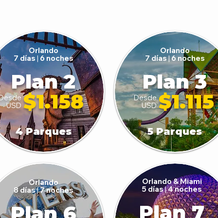
Orlando
Orlando
7 días
|
6 noches
7 días
|
6 noches
Plan 2
Plan 3
$1.158
$1.115
Desde
Desde
USD
USD
4 Parques
5 Parques
Orlando & Miami
Orlando
5 días
|
4 noches
8 días
|
7 noches
Plan 7
Plan 6