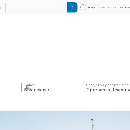
Acepto los términos, condicione
7
Circuitos
Bloqueos
Orlando F
Salida
Pasajeros y habitacione
Seleccionar
2 personas, 1 habita