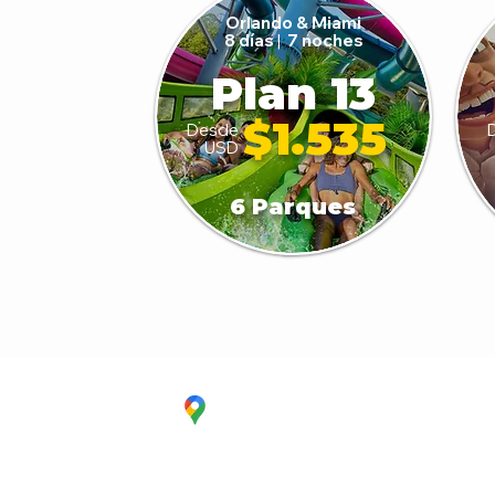
Orlando & Miami
8 días
|
7 noches
Plan 13
$1.535
Desde
USD
6 Parques
CC. La Estación Local 6
Cúcuta - Norte de Santander
EDS Terpél, junto a CC Unicentro