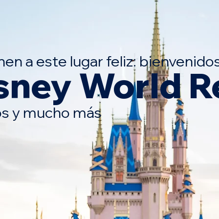
nen a este lugar feliz: bienvenido
sney World R
os y mucho más