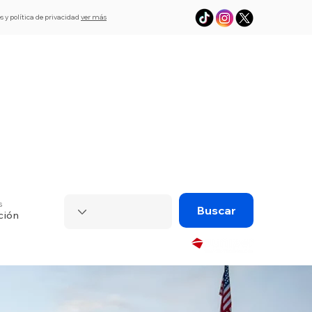
s y política de privacidad
ver más
L
Asistencia
eSim de viaje
Visado
s
Buscar
ción
Powered by