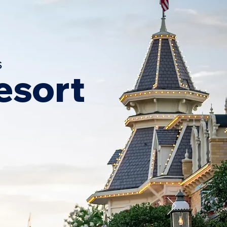
s
esort