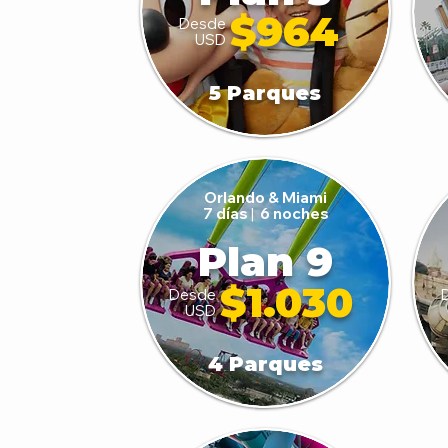
$964
Desde
USD
5 Parques
Orlando & Miami
7 días
|
6 noches
Plan 9
$1.030
Desde
USD
4 Parques