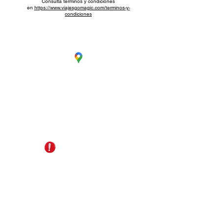
Consulta términos y condiciones
en
https://www.viajesgomagic.com/terminos-y-
condiciones
CC. La Estación Local 6
Cúcuta - Norte de Santander
EDS Terpél, junto a CC Unicentro
+57 321 487 1147
reservas@gomagictravel.com
NO caiga en estafas
Acerca de nosotros
Términos y Condiciones
Política de Privacidad
Plataforma digital B2B