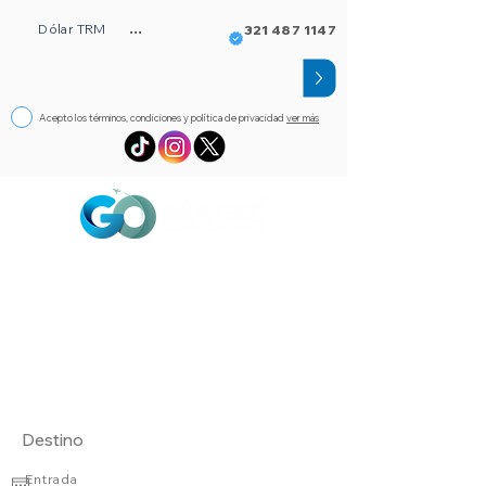
Dólar TRM
...
321 487 1147
Acepto los términos, condiciones y política de privacidad
ver más
Circuitos
Bloqueos
Orlando FL
Asistencia
Visado
eSim de viaje
Alojamientos
Entrada