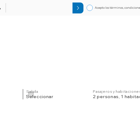
Acepto los términos, condicione
7
Circuitos
Bloqueos
Orlando F
Salida
Pasajeros y habitacione
Seleccionar
2 personas, 1 habita