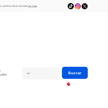
s y política de privacidad
ver más
L
Asistencia
eSim de viaje
Visado
s
Buscar
ción
Powered by