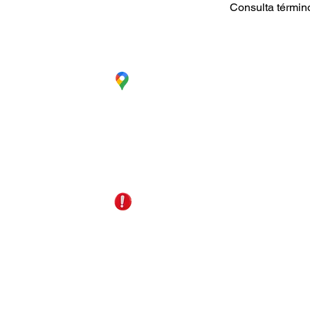
Consulta términ
CC. La Estación Local 6
Cúcuta - Norte de Santander
EDS Terpél, junto a CC Unicentro
reservas@gomagictravel.com
+57 321 487 1147
NO caiga en estafas
En cumplimiento del artículo 17 de la Ley 679 de 2001
sancionados conforme a la legislación vigente. Así mi
TRAVEL ha adoptado un
Código de Conducta
orientado
Go Mag