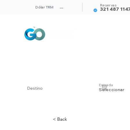
Reservas
Dólar TRM
...
321 487 114
Alojamientos
Entrada
Seleccionar
< Back