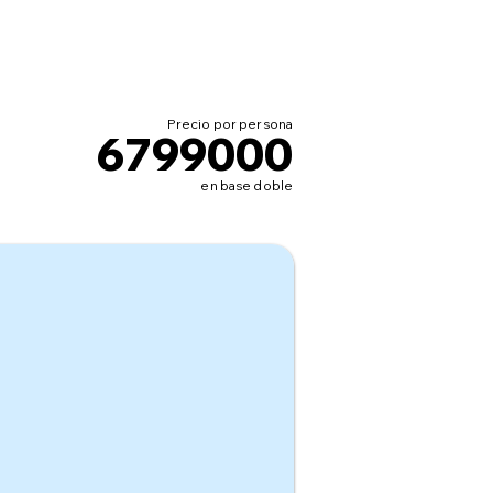
Precio por persona
6799000
en base doble