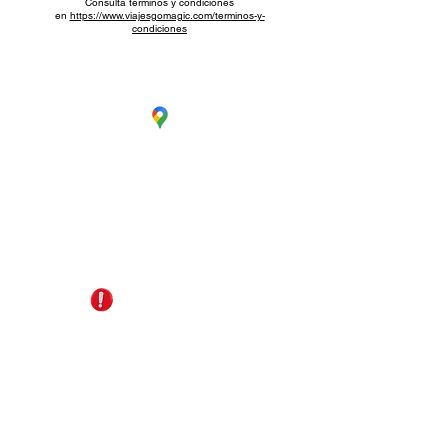
Consulta términos y condiciones
en
https://www.viajesgomagic.com/terminos-y-
condiciones
CC. La Estación Local 6
Cúcuta - Norte de Santander
EDS Terpél, junto a CC Unicentro
+57 321 487 1147
reservas@gomagictravel.com
NO caiga en estafas
Acerca de nosotros
Términos y Condiciones
Política de Privacidad
Plataforma digital B2B