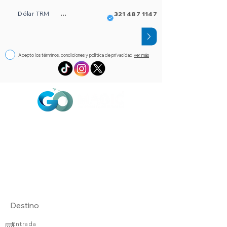
Dólar TRM
...
321 487 1147
Acepto los términos, condiciones y política de privacidad
ver más
Circuitos
Bloqueos
Orlando FL
Asistencia
Visado
eSim de viaje
Alojamientos
Entrada