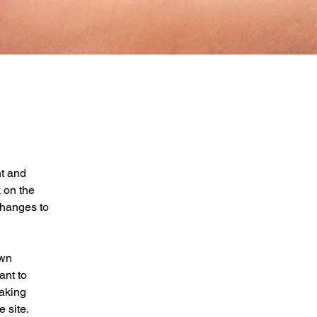
t and 
 on the 
changes to 
own 
ant to 
making 
 site. 