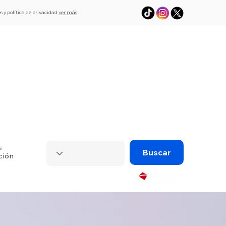
s y política de privacidad
ver más
L
Asistencia
eSim de viaje
Visado
s
Buscar
ción
Powered by