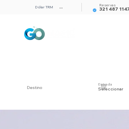
Reservas
Dólar TRM
...
321 487 114
Alojamientos
Entrada
Seleccionar