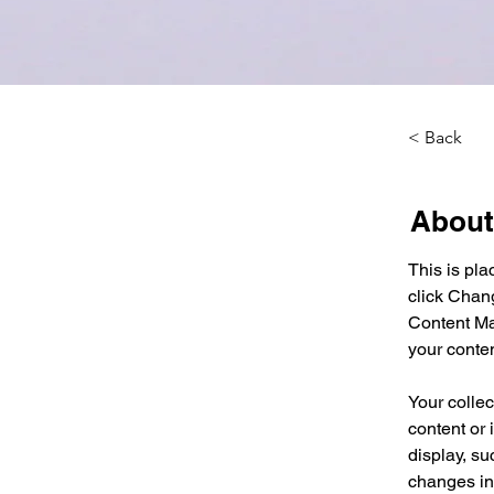
< Back
About
This is pla
click Chan
Content Ma
your conte
Your collec
content or 
display, su
changes in 