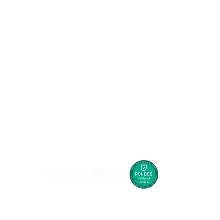
Agencias de viajes
infantil
Check-in en línea
Denuncie situaciones que afecten a menores de 18 años
Información de Visado
lombianas
Preguntas frecuentes
Peticiones y reclamos
Contáctanos
 edad en Colombia son delitos penales y administrativos,
ículo 1 de la Ley 1336 del 21 de julio de 2009, GO MAGIC
es en el contexto de la actividad turística.
234018