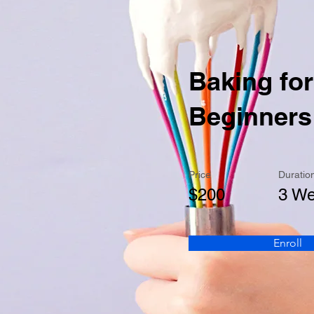
Baking for
Beginners
Price
Duratio
$200
3 W
Enroll