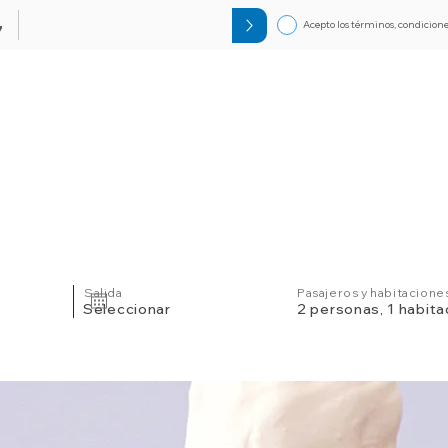
Acepto los términos, condicione
7
Circuitos
Bloqueos
Orlando F
Salida
Pasajeros y habitacione
Seleccionar
2 personas, 1 habita