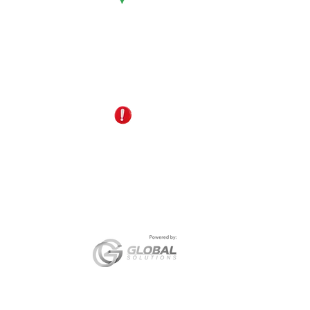
Cúcuta - Norte de Santander
EDS Terpél, junto a CC Unicentro
reservas@gomagictravel.com
+57 321 487 1147
NO caiga en estafas
En cumplimiento del artículo 17 de la Ley 679 de 2001
sancionados conforme a la legislación vigente. Así mi
TRAVEL ha adoptado un
Código de Conducta
orientado
Go Mag