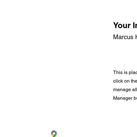
Your I
Marcus H
This is pla
click on t
manage all 
Manager but
CC. La Estación Local 6