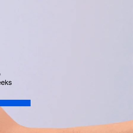
n
eeks