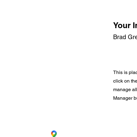
Your I
Brad Gr
This is pla
click on t
manage all 
Manager but
CC. La Estación Local 6