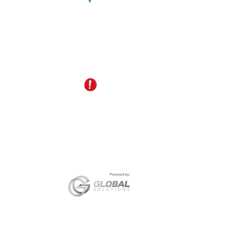
Cúcuta - Norte de Santander
EDS Terpél, junto a CC Unicentro
reservas@gomagictravel.com
+57 321 487 1147
NO caiga en estafas
En cumplimiento del artículo 17 de la Ley 679 de 2001
sancionados conforme a la legislación vigente. Así mi
TRAVEL ha adoptado un
Código de Conducta
orientado
Go Mag