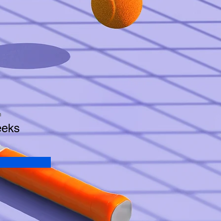
n
eeks