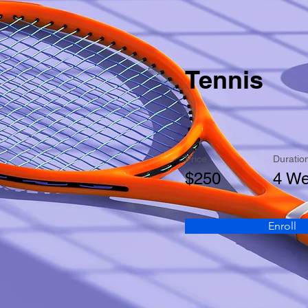
Tennis
Price
Duratio
$250
4 W
Enroll