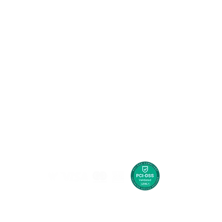
Agencias de viajes
infantil
Check-in en línea
Denuncie situaciones que afecten a menores de 18 años
Información de Visado
lombianas
Preguntas frecuentes
Peticiones y reclamos
Contáctanos
 edad en Colombia son delitos penales y administrativos,
ículo 1 de la Ley 1336 del 21 de julio de 2009, GO MAGIC
es en el contexto de la actividad turística.
234018