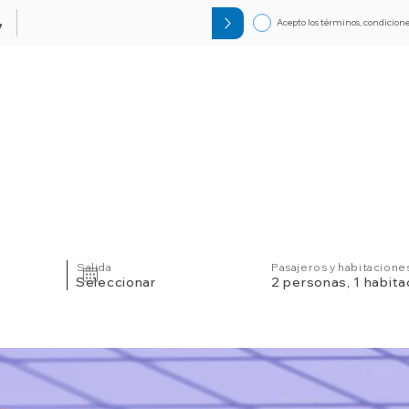
Acepto los términos, condicione
7
Circuitos
Bloqueos
Orlando F
Salida
Pasajeros y habitacione
Seleccionar
2 personas, 1 habita