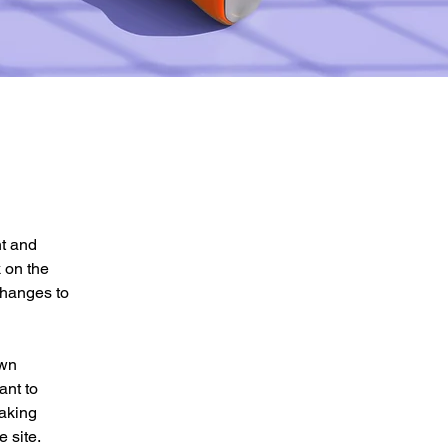
t and 
 on the 
changes to 
own 
ant to 
making 
 site. 