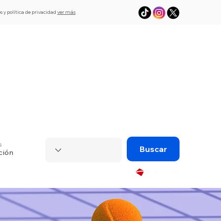
s y política de privacidad
ver más
L
Asistencia
eSim de viaje
Visado
s
Buscar
ción
Powered by