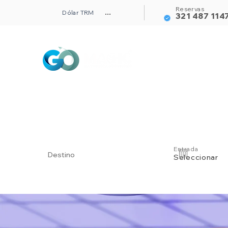
Reservas
Dólar TRM
...
321 487 114
Alojamientos
Entrada
Seleccionar