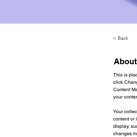
< Back
About
This is pla
click Chan
Content Ma
your conte
Your collec
content or 
display, su
changes in 