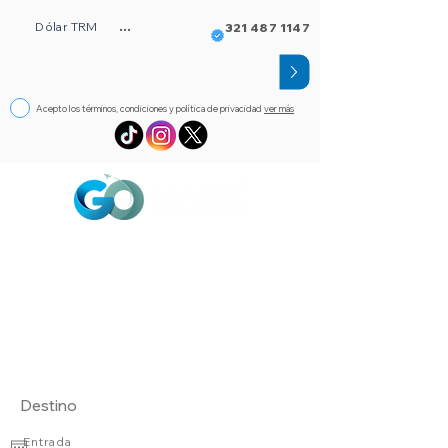
Dólar TRM
...
321 487 1147
Acepto los términos, condiciones y política de privacidad
ver más
Circuitos
Bloqueos
Orlando FL
Asistencia
Visado
eSim de viaje
Alojamientos
Entrada