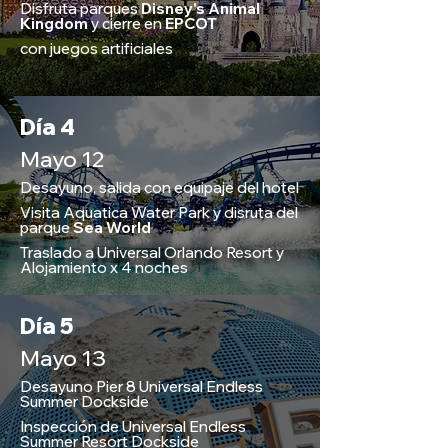
Disfruta parques
Disney's Animal
Kingdom
y cierre en
EPCOT
con juegos artificiales
Día 4
Mayo 12
Desayuno, salida con equipaje del hotel
Visita Aquatica Water Park y disruta del
parque
Sea World
Traslado a Universal Orlando Resort y
Alojamiento x 4 noches
Día 5
Mayo 13
Desayuno Pier 8 Universal Endless
Summer Dockside
Inspección de Universal Endless
Summer Resort Dockside