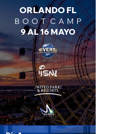
ORLANDO FL
B O O T C A M P
9 AL 16 MAYO