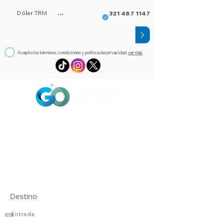
Dólar TRM
...
321 487 1147
Acepto los términos, condiciones y política de privacidad
ver más
Circuitos
Bloqueos
Orlando FL
Asistencia
Visado
eSim de viaje
Alojamientos
Entrada