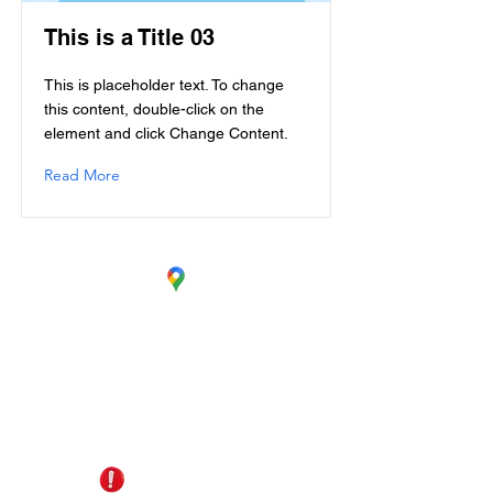
This is a Title 03
This is placeholder text. To change
this content, double-click on the
element and click Change Content.
Read More
CC. La Estación Local 6
Cúcuta - Norte de Santander
EDS Terpél, junto a CC Unicentro
+57 321 487 1147
reservas@gomagictravel.com
NO caiga en estafas