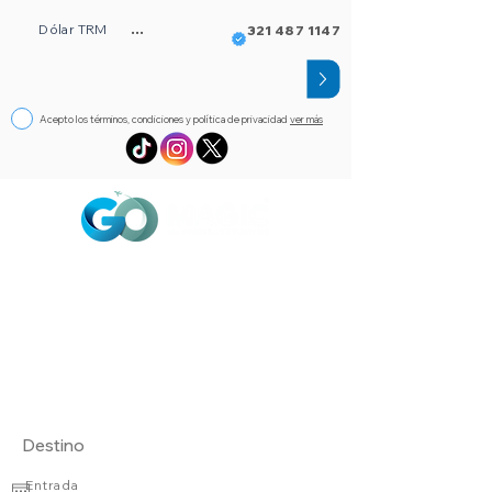
Dólar TRM
...
321 487 1147
Acepto los términos, condiciones y política de privacidad
ver más
Circuitos
Bloqueos
Orlando FL
Asistencia
Visado
eSim de viaje
Alojamientos
Entrada