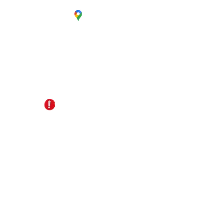
CC. La Estación Local 6
Cúcuta - Norte de Santander
EDS Terpél, junto a CC Unicentro
+57 321 487 1147
reservas@gomagictravel.com
NO caiga en estafas
Acerca de nosotros
Términos y Condiciones
Política de Privacidad
Plataforma digital B2B
Líneas de atención
Turismo Sostenible
Términos promocionales del día
Contáctanos