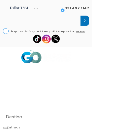
Dólar TRM
...
321 487 1147
Acepto los términos, condiciones y política de privacidad
ver más
Circuitos
Bloqueos
Orlando FL
Asistencia
Visado
eSim de viaje
Alojamientos
Entrada