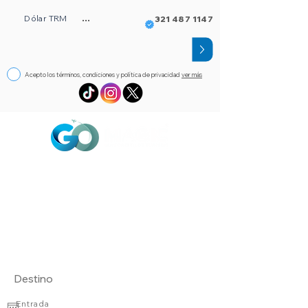
Dólar TRM
...
321 487 1147
Acepto los términos, condiciones y política de privacidad
ver más
Circuitos
Bloqueos
Orlando FL
Asistencia
Visado
eSim de viaje
Alojamientos
Entrada