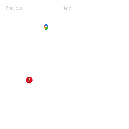
Previous
Next
CC. La Estación Local 6
Cúcuta - Norte de Santander
EDS Terpél, junto a CC Unicentro
+57 321 487 1147
reservas@gomagictravel.com
NO caiga en estafas
Acerca de nosotros
Términos y Condiciones
Política de Privacidad
Plataforma digital B2B
Líneas de atención