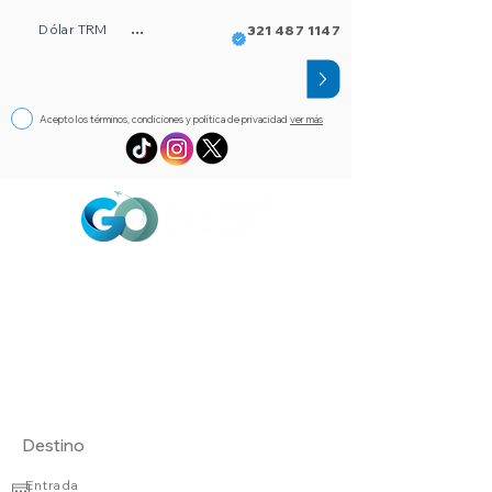
Dólar TRM
...
321 487 1147
Acepto los términos, condiciones y política de privacidad
ver más
Circuitos
Bloqueos
Orlando FL
Asistencia
Visado
eSim de viaje
Alojamientos
Entrada