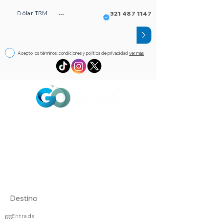
Dólar TRM
...
321 487 1147
Acepto los términos, condiciones y política de privacidad
ver más
Circuitos
Bloqueos
Orlando FL
Asistencia
Visado
eSim de viaje
Alojamientos
Entrada