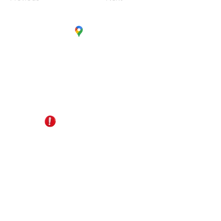
CC. La Estación Local 6
Cúcuta - Norte de Santander
EDS Terpél, junto a CC Unicentro
+57 321 487 1147
reservas@gomagictravel.com
NO caiga en estafas
Acerca de nosotros
Términos y Condiciones
Política de Privacidad
Plataforma digital B2B
Líneas de atención
Turismo Sostenible
Términos promocionales del día