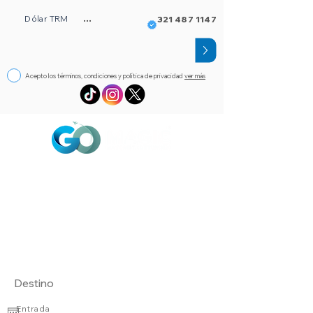
Dólar TRM
...
321 487 1147
Acepto los términos, condiciones y política de privacidad
ver más
Circuitos
Bloqueos
Orlando FL
Asistencia
Visado
eSim de viaje
Alojamientos
Entrada