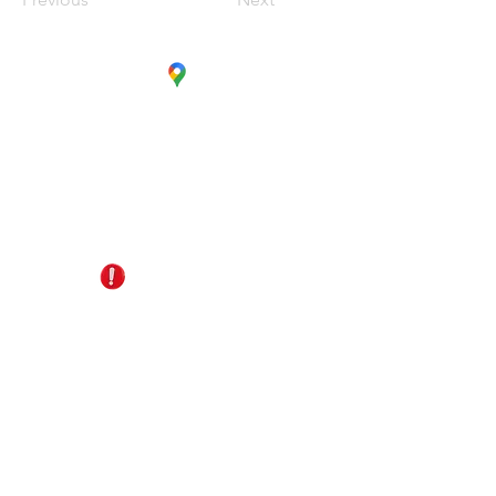
CC. La Estación Local 6
Cúcuta - Norte de Santander
EDS Terpél, junto a CC Unicentro
+57 321 487 1147
reservas@gomagictravel.com
NO caiga en estafas
Acerca de nosotros
Términos y Condiciones
Política de Privacidad
Plataforma digital B2B
Líneas de atención
Turismo Sostenible
Términos promocionales del día