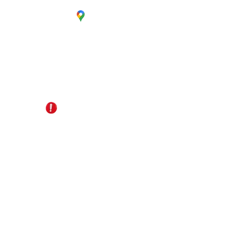
CC. La Estación Local 6
Cúcuta - Norte de Santander
EDS Terpél, junto a CC Unicentro
+57 321 487 1147
reservas@gomagictravel.com
NO caiga en estafas
Acerca de nosotros
Términos y Condiciones
Política de Privacidad
Plataforma digital B2B
Líneas de atención
Turismo Sostenible
Términos promocionales del día
Contáctanos