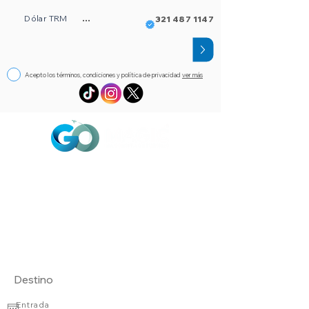
Dólar TRM
...
321 487 1147
Acepto los términos, condiciones y política de privacidad
ver más
Circuitos
Bloqueos
Orlando FL
Asistencia
Visado
eSim de viaje
Alojamientos
Entrada