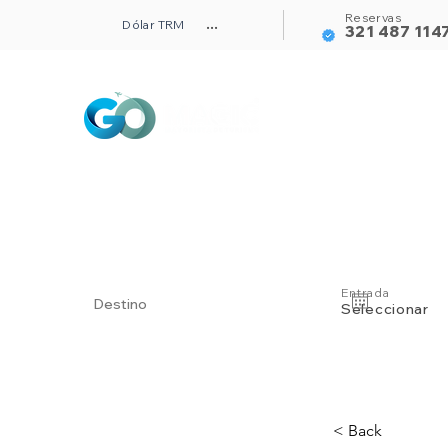
Reservas
Dólar TRM
...
321 487 114
Alojamientos
Entrada
Seleccionar
< Back