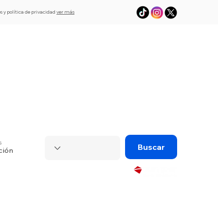
s y política de privacidad
ver más
L
Asistencia
eSim de viaje
Visado
s
Buscar
ción
Powered by