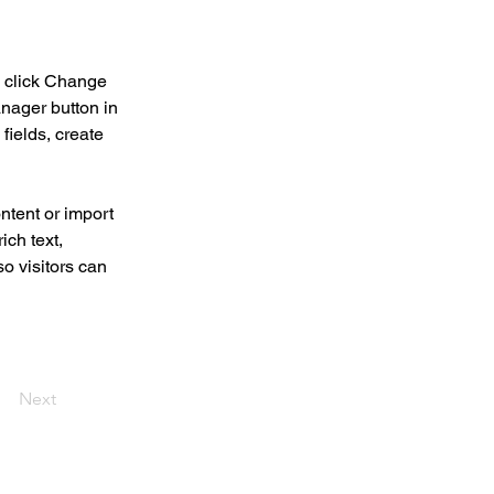
d click Change 
nager button in 
ields, create 
ntent or import 
ich text, 
o visitors can 
Next