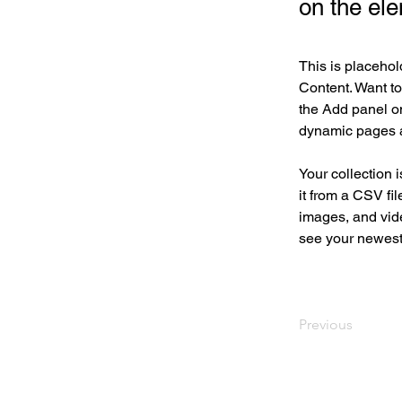
on the el
This is placehol
Content. Want to
the Add panel on
dynamic pages 
Your collection 
it from a CSV fil
images, and vide
see your newest 
Previous