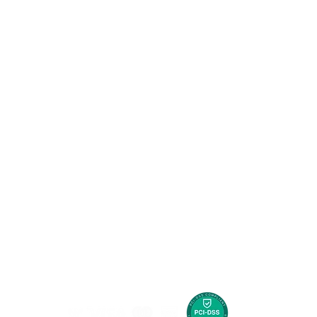
l
Centro de ayuda
Agencias de viajes
infantil
Check-in en línea
Denuncie situaciones que afecten a menores de 18 años
Información de Visado
lombianas
Preguntas frecuentes
Peticiones y reclamos
Contáctanos
 edad en Colombia son delitos penales y administrativos,
ículo 1 de la Ley 1336 del 21 de julio de 2009, GO MAGIC
es en el contexto de la actividad turística.
234018