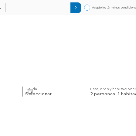
Acepto los términos, condicione
7
Circuitos
Bloqueos
Orlando F
Salida
Pasajeros y habitacione
Seleccionar
2 personas, 1 habita