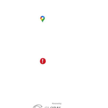
CC. La Estación Local 6
Cúcuta - Norte de Santander
EDS Terpél, junto a CC Unicentro
reservas@gomagictravel.com
+57 321 487 1147
NO caiga en estafas
En cumplimiento del artículo 17 de la Ley 679 de 2001
sancionados conforme a la legislación vigente. Así mi
TRAVEL ha adoptado un
Código de Conducta
orientado
Go Mag