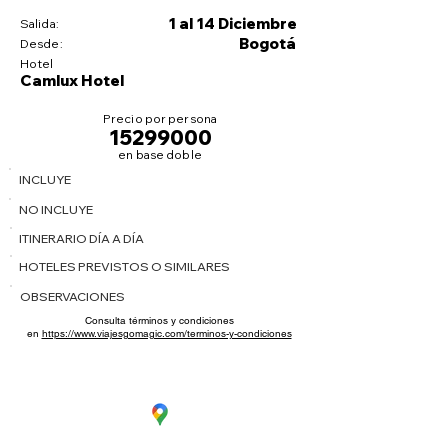
1 al 14 Diciembre
Salida:
Bogotá
Desde:
Hotel
Camlux Hotel
Precio por persona
15299000
en base doble
INCLUYE
NO INCLUYE
ITINERARIO DÍA A DÍA
HOTELES PREVISTOS O SIMILARES
OBSERVACIONES
Consulta términos y condiciones
en
https://www.viajesgomagic.com/terminos-y-condiciones
CC. La Estación Local 6