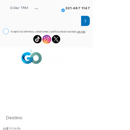
Dólar TRM
...
321 487 1147
Acepto los términos, condiciones y política de privacidad
ver más
Circuitos
Bloqueos
Orlando FL
Asistencia
Visado
eSim de viaje
Alojamientos
Entrada