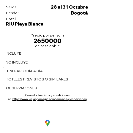
28 al 31 Octubre
Salida:
Bogotá
Desde:
Hotel
RIU Playa Blanca
Precio por persona
2650000
en base doble
INCLUYE
NO INCLUYE
ITINERARIO DÍA A DÍA
HOTELES PREVISTOS O SIMILARES
OBSERVACIONES
Consulta términos y condiciones
en
https://www.viajesgomagic.com/terminos-y-condiciones
CC. La Estación Local 6