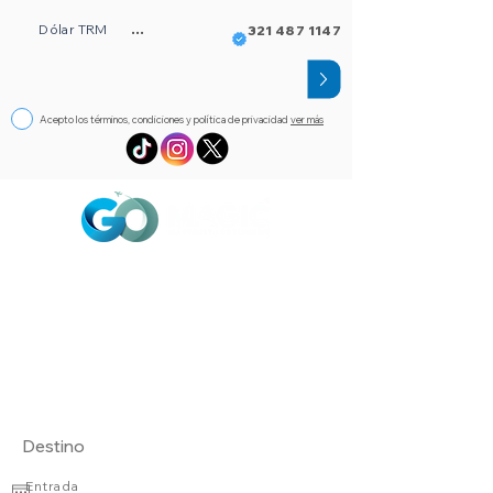
Dólar TRM
...
321 487 1147
Acepto los términos, condiciones y política de privacidad
ver más
Circuitos
Bloqueos
Orlando FL
Asistencia
Visado
eSim de viaje
Alojamientos
Entrada