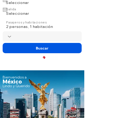
Seleccionar
Salida
Seleccionar
Pasajeros y habitaciones
2 personas, 1 habitación
Buscar
Powered by
Bienvenidos a
México
Lindo y Querido