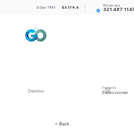
Reservas
Dólar TRM
$3.179,4
321 487 114
Alojamientos
Entrada
Seleccionar
< Back