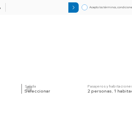
Acepto los términos, condicione
7
Circuitos
Bloqueos
Orlando F
Salida
Pasajeros y habitacione
Seleccionar
2 personas, 1 habita