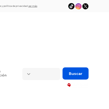
s y política de privacidad
ver más
L
Asistencia
eSim de viaje
Visado
s
Buscar
ción
Powered by