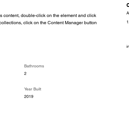
A
is content, double-click on the element and click 
1
ollections, click on the Content Manager button 
i
Bathrooms
2
Year Built
2019