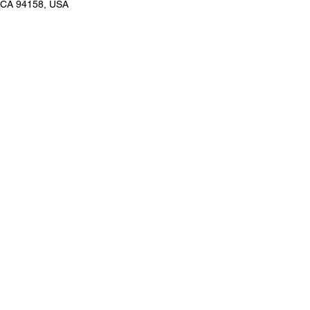
, CA 94158, USA
Acerca de nosotros
Información lega