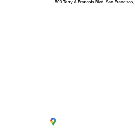
500 Terry A Francois Blvd, San Francisco
CC. La Estación Local 6
Cúcuta - Norte de Santander