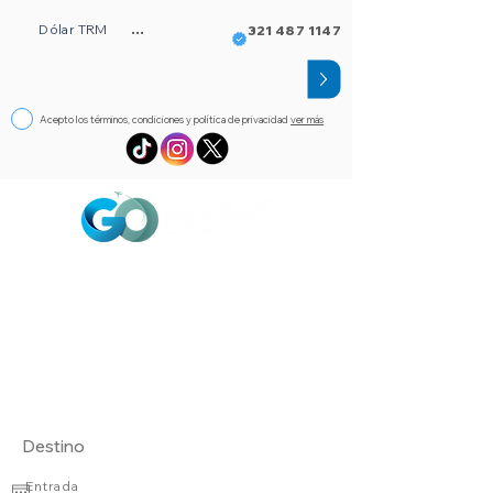
Dólar TRM
...
321 487 1147
Acepto los términos, condiciones y política de privacidad
ver más
Circuitos
Bloqueos
Orlando FL
Asistencia
Visado
eSim de viaje
Alojamientos
Entrada