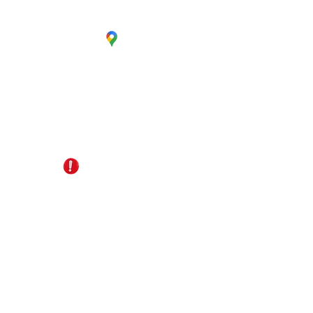
CC. La Estación Local 6
Cúcuta - Norte de Santander
EDS Terpél, junto a CC Unicentro
+57 321 487 1147
reservas@gomagictravel.com
NO caiga en estafas
Acerca de nosotros
Términos y Condiciones
Política de Privacidad
Plataforma digital B2B
Líneas de atención
Turismo Sostenible
Términos promocionales del día