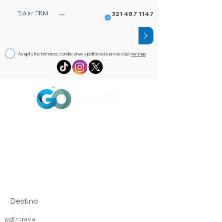
Dólar TRM
...
321 487 1147
Acepto los términos, condiciones y política de privacidad
ver más
Circuitos
Bloqueos
Orlando FL
Asistencia
Visado
eSim de viaje
Alojamientos
Entrada