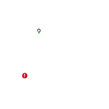
CC. La Estación Local 6
Cúcuta - Norte de Santander
EDS Terpél, junto a CC Unicentro
+57 321 487 1147
reservas@gomagictravel.com
NO caiga en estafas
Acerca de nosotros
Términos y Condiciones
Política de Privacidad
Plataforma digital B2B