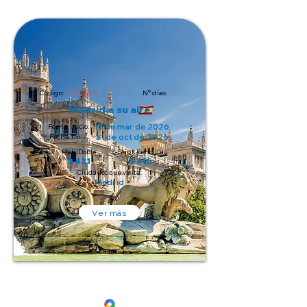
Código:
V | C-415
N° días:
Madrid a su aire
15 de mar de 2026
Fecha inicio:
31 de oct de 2026
Fecha fin:
Hab. Doble
Supl. Sencilla
$ 421
$ 316
Ciudades que visita:
Madrid
Ver más