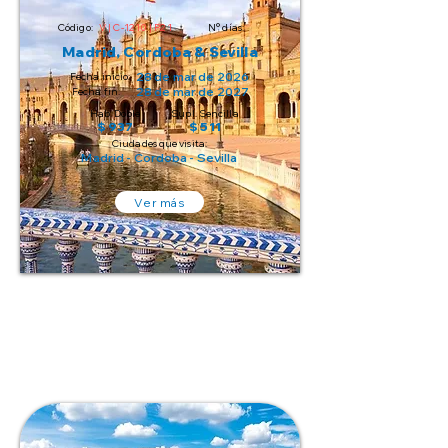
Código:
V | C-1210 | P21
N° días:
Madrid, Cordoba & Sevilla
28 de mar de 2026
Fecha inicio:
28 de mar de 2027
Fecha fin:
Hab. Doble
Supl. Sencilla
$ 937
$ 511
Ciudades que visita:
Madrid - Cordoba - Sevilla
Ver más
4