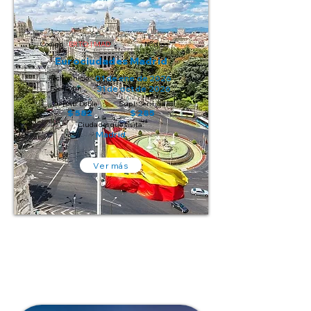
Código:
ERTO | MAD
N° días:
Eurociudades Madrid
01 de ene de 2026
Fecha inicio:
31 de oct de 2026
Fecha fin:
Hab. Doble
Supl. Sencilla
$ 582
$ 285
Ciudades que visita:
Madrid
Ver más
4