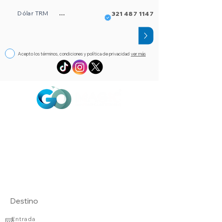
Dólar TRM
...
321 487 1147
Acepto los términos, condiciones y política de privacidad
ver más
Circuitos
Bloqueos
Orlando FL
Asistencia
Visado
eSim de viaje
Alojamientos
Entrada