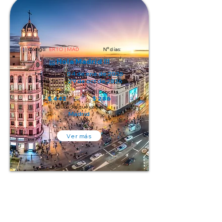
Código:
ERTO | MAD
N° días:
¡¡¡ Hola Madrid !!!
04 de ene de 2026
Fecha inicio:
29 de oct de 2026
Fecha fin:
Hab. Doble
Supl. Sencilla
$ 442
$ 286
Ciudades que visita:
Madrid
Ver más
4